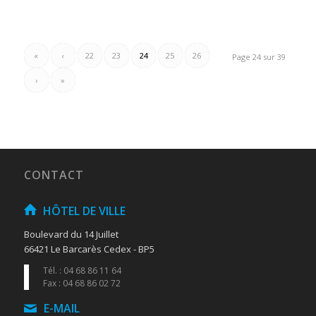
«
‹
22
23
24
25
26
Page 24 sur 39
›
»
CONTACT
HÔTEL DE VILLE
Boulevard du 14 Juillet
66421 Le Barcarès Cedex - BP5
Tél. : 04 68 86 11 64
Fax : 04 68 86 02 72
E-MAIL