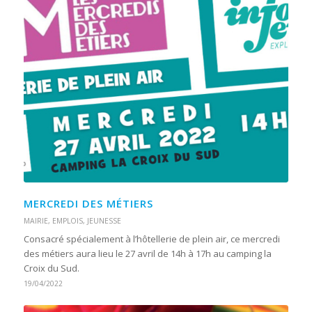
MERCREDI DES MÉTIERS
MAIRIE
,
EMPLOIS
,
JEUNESSE
Consacré spécialement à l’hôtellerie de plein air, ce mercredi
des métiers aura lieu le 27 avril de 14h à 17h au camping la
Croix du Sud.
19/04/2022