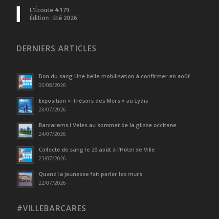
L'Écoute #179
Édition : Eté 2026
DERNIERS ARTICLES
Don du sang Une belle mobilisation à confirmer en août
06/08/2026
Exposition « Trésors des Mers » au Lydia
28/07/2026
Barcarems i Veles au sommet de la glisse occitane
24/07/2026
Collecte de sang le 20 août à l’Hôtel de Ville
23/07/2026
Quand la jeunesse fait parler les murs
22/07/2026
#VILLEBARCARES