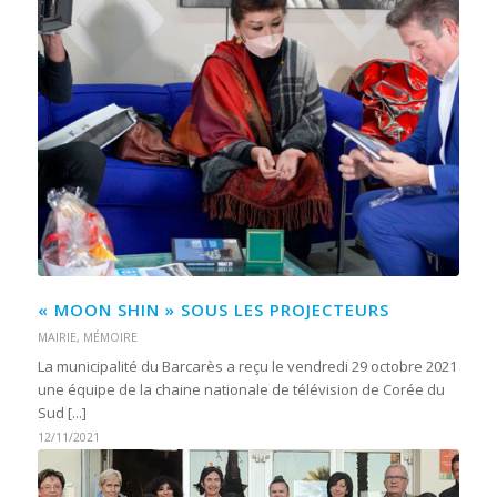
« MOON SHIN » SOUS LES PROJECTEURS
MAIRIE
,
MÉMOIRE
La municipalité du Barcarès a reçu le vendredi 29 octobre 2021
une équipe de la chaine nationale de télévision de Corée du
Sud [...]
12/11/2021