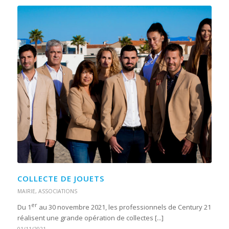
COLLECTE DE JOUETS
MAIRIE
,
ASSOCIATIONS
er
Du 1
au 30 novembre 2021, les professionnels de Century 21
réalisent une grande opération de collectes [...]