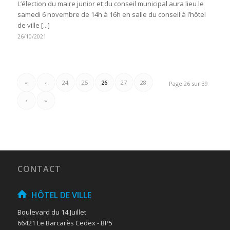
L’élection du maire junior et du conseil municipal aura lieu le
samedi 6 novembre de 14h à 16h en salle du conseil à l’hôtel
de ville [...]
26/10/2021
«
‹
24
25
26
27
28
Page 26 sur 39
›
»
CONTACT
HÔTEL DE VILLE
Boulevard du 14 Juillet
66421 Le Barcarès Cedex - BP5