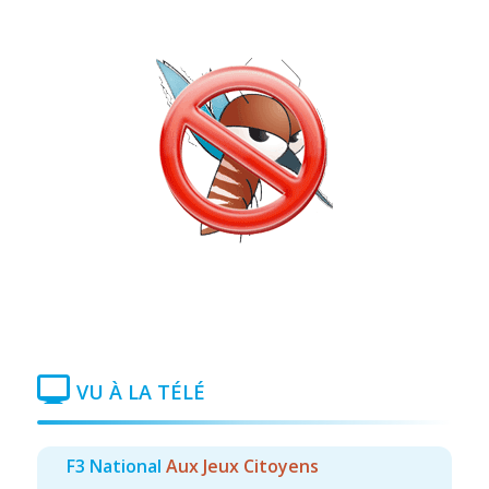
VU À LA TÉLÉ
F3 National
Aux Jeux Citoyens
TF