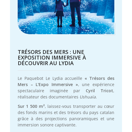
TRÉSORS DES MERS : UNE
OU
EXPOSITION IMMERSIVE À
DÉCOUVRIR AU LYDIA
La
chi
Le Paquebot Le Lydia accueille
« Trésors des
Dr
Mers – L'Expo Immersive »
, une expérience
Hab
spectaculaire imaginée par
Cyril Tricot
,
att
réalisateur des documentaires
Ushuaïa
.
Nou
réu
Sur 1 500 m²
, laissez-vous transporter au cœur
des fonds marins et des trésors du pays catalan
Cab
grâce à des projections panoramiques et une
immersion sonore captivante.