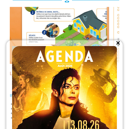
Close
this
module
Le Moustique-tigre :
télécharger le Guide
Bien comprendre le « Moustique tigre »
Le moustique-tigre commence à se réactiver
« Moustique-tigre »… Sa vie, son oeuvre !
Les manières concrètes de s’en prémunir
Protection personnelle