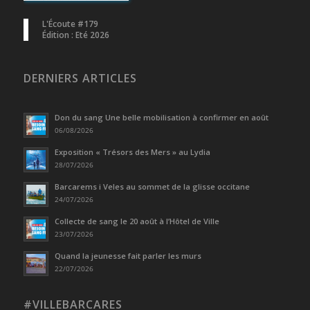
L'Écoute #179
Édition : Eté 2026
DERNIERS ARTICLES
Don du sang Une belle mobilisation à confirmer en août
06/08/2026
Exposition « Trésors des Mers » au Lydia
28/07/2026
Barcarems i Veles au sommet de la glisse occitane
24/07/2026
Collecte de sang le 20 août à l’Hôtel de Ville
23/07/2026
Quand la jeunesse fait parler les murs
22/07/2026
#VILLEBARCARES