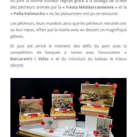
Au port la bonne humeur régnait grâce à la Bodega de la fête
des pêcheurs animée par la
« Fiesta Méditerranéenne »
et la
« Peña Kalimucho »
où les plaisanciers ont pu se restaurer.
Les pêcheurs, leurs matelots ainsi que les pêcheurs retraités ont
eu leur repas, offert par la mairie avec en dessert un magnifique
gâteau.
Et puis est arrivé le moment des défis du port avec la
compétition de barques à rames avec l’association
«
Barcarem’s I Veles »
et du concours du bateau le mieux
décoré.