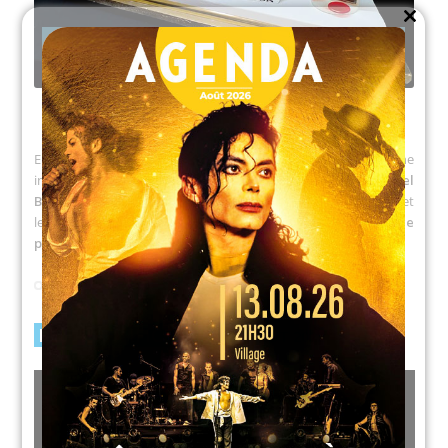
Close
this
module
En début de soirée la danse a été mise à l’honneur avec une
initiation de Sardane, proposée par l’association
« Sardana del
Barcarès »
avant l’embrasement du port par les plaisanciers et
le bouquet final de cette belle journée :
le grand feu d’artifice
pyromusical, un des plus beau du département.
FEU D’ARTIFICE
LUNDI 15 AOÛT 2022