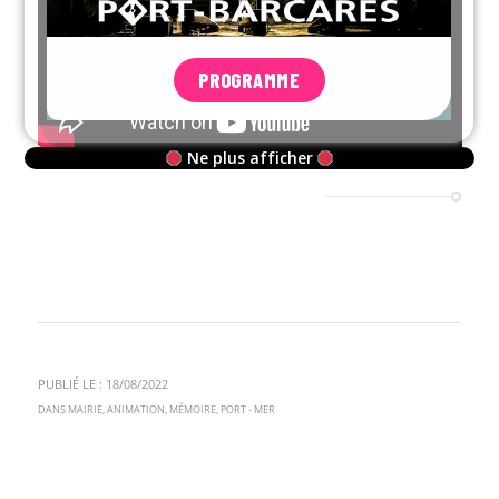
PROGRAMME
Ne plus afficher
PUBLIÉ LE : 18/08/2022
DANS
MAIRIE
,
ANIMATION
,
MÉMOIRE
,
PORT - MER