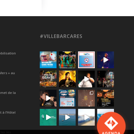
#VILLEBARCARES
bilisation
Mers » au
met de la
 à l’Hôtel
ler les
AGENDA