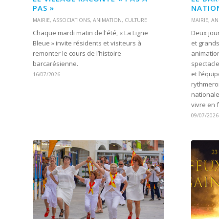
PAS »
NATIO
MAIRIE
,
ASSOCIATIONS
,
ANIMATION
,
CULTURE
MAIRIE
,
AN
Chaque mardi matin de l'été, « La Ligne
Deux jour
Bleue » invite résidents et visiteurs à
et grands
remonter le cours de l’histoire
animation
barcarésienne.
spectacle
et l’équip
16/07/2026
rythmeron
national
vivre en 
09/07/2026