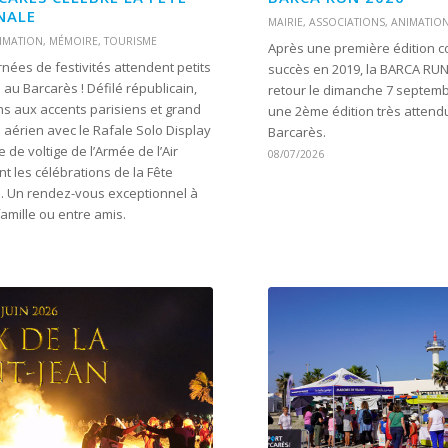
NALE
MAIRIE
,
ASSOCIATIONS
,
ANIMATIO
IMATION
,
MÉMOIRE
,
TOURISME
Après une première édition 
nées de festivités attendent petits
succès en 2019, la BARCA RUN
 au Barcarès ! Défilé républicain,
retour le dimanche 7 septem
s aux accents parisiens et grand
une 2ème édition très attend
 aérien avec le Rafale Solo Display
Barcarès.
e de voltige de l’Armée de l’Air
08/07/2026
t les célébrations de la Fête
e. Un rendez-vous exceptionnel à
famille ou entre amis.