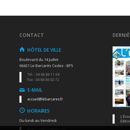
CONTACT
DERNI
HÔTEL DE VILLE
Boulevard du 14 Juillet
66421 Le Barcarès Cedex - BP5
Tél. : 04 68 86 11 64
Fax : 04 68 86 02 72
E-MAIL
accueil@lebarcares.fr
HORAIRES
L'Éco
Du lundi au Vendredi
Éditio
8h30 - 12h / 13h30 - 17h