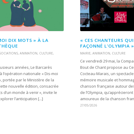
MOI DIX MOTS » À LA
« CES CHANTEURS QU
THÈQUE
FAÇONNÉ L’OLYMPIA »
SOCIATIONS
,
ANIMATION
,
CULTURE
,
MAIRIE
,
ANIMATION
,
CULTURE
Ce vendredi 29 mai, la Compa
lusieurs années, Le Barcarès
Bout de Chant propose au Cen
 à l’opération nationale « Dis-moi
Cocteau-Marais, un spectacle 
», portée par le Ministère de la
mémoire musicale et hommage
Cette nouvelle édition, consacrée
chanson française autour des
s d’un monde à venir », invite le
de l’Olympia, qu’apprécieront 
xplorer l’anticipation [...]
amoureux de la chanson fran
27/05/2026