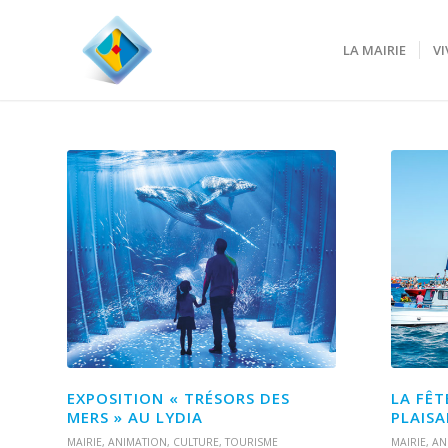
LA MAIRIE
VI
EXPOSITION « TRÉSORS DES
LA FÊT
MERS » AU LYDIA
PLAISA
MAIRIE
,
ANIMATION
,
CULTURE
,
TOURISME
MAIRIE
,
AN