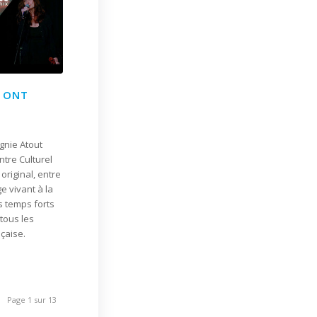
I ONT
gnie Atout
tre Culturel
original, entre
 vivant à la
 temps forts
tous les
çaise.
Page 1 sur 13