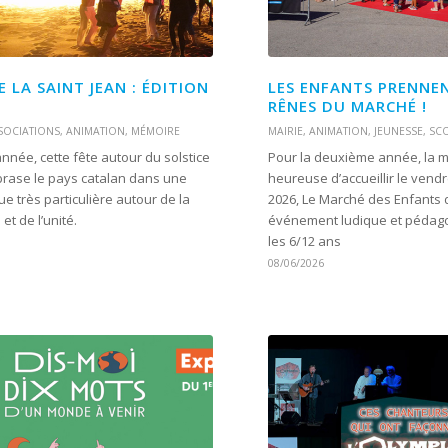
E LA SAINT JEAN : ÉDITION
LES ENFANTS PRENNEN
RÊNES DU MARCHÉ !
SOCIATIONS
,
ANIMATION
,
MÉMOIRE
MAIRIE
,
ANIMATION
,
JEUNESSE
,
SCO
née, cette fête autour du solstice
Pour la deuxième année, la mu
Télécharger l'agenda
brase le pays catalan dans une
heureuse d’accueillir le vendr
L
M
M
J
V
S
D
e très particulière autour de la
2026, Le Marché des Enfants 
 et de l’unité.
événement ludique et pédag
les 6/12 ans
08/06/2026