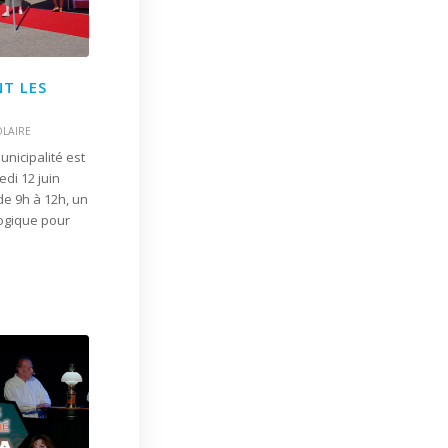
T LES
LAIRE
nicipalité est
edi 12 juin
de 9h à 12h, un
ogique pour