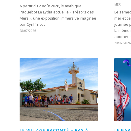
MER
À partir du 2 août 2026, le mythique
Paquebot Le Lydia accueille « Trésors des
Le samedi
Mers », une exposition immersive imaginée
mer et ce
par Cyril Tricot.
journée p
la mémoir
28/07/2026
apothéose
20/07/2026
LE VILLAGE RACONTÉ « PAS À
LE BAR