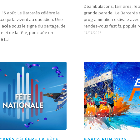
Déambulations, fanfares, fête
15 août, Le Barcarès célèbre la
grande parade : Le Barcarès e
ux qui la vivent au quotidien. Une
programmation estivale ave
lacée sous le signe du partage, de
rendez-vous festifs, populaire
e et de la fête, ponctuée en
17/07/2026
 [...]
CARÈS CÉLÈBRE LA FÊTE
BARCA RUN 2026