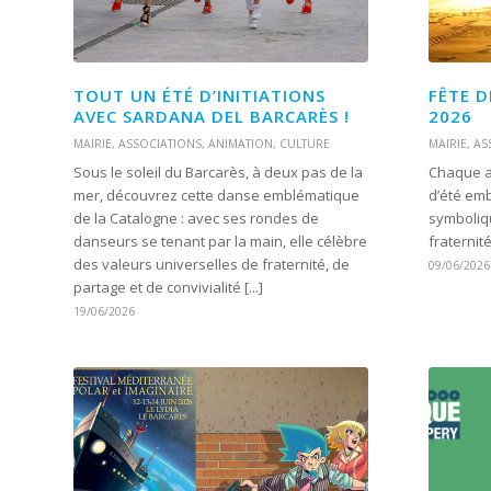
TOUT UN ÉTÉ D’INITIATIONS
FÊTE D
AVEC SARDANA DEL BARCARÈS !
2026
MAIRIE
,
ASSOCIATIONS
,
ANIMATION
,
CULTURE
MAIRIE
,
AS
Sous le soleil du Barcarès, à deux pas de la
Chaque an
mer, découvrez cette danse emblématique
d’été em
de la Catalogne : avec ses rondes de
symboliqu
danseurs se tenant par la main, elle célèbre
fraternité
des valeurs universelles de fraternité, de
09/06/2026
partage et de convivialité [...]
19/06/2026