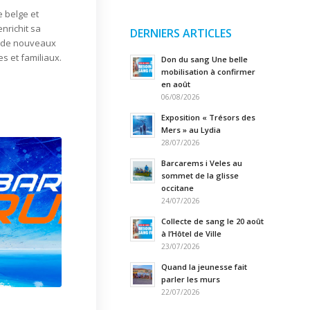
 belge et
nrichit sa
DERNIERS ARTICLES
c de nouveaux
s et familiaux.
Don du sang Une belle
mobilisation à confirmer
en août
06/08/2026
Exposition « Trésors des
Mers » au Lydia
28/07/2026
Barcarems i Veles au
sommet de la glisse
occitane
24/07/2026
Collecte de sang le 20 août
à l’Hôtel de Ville
23/07/2026
Quand la jeunesse fait
parler les murs
22/07/2026