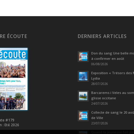
ÈRE ÉCOUTE
DERNIERS ARTICLES
Don du sang Une belle mo
à confirmer en août
06/08/2026
Exposition « Trésors des 
Lydia
28/07/2026
Barcarems i Veles au som
glisse occitane
24/07/2026
Collecte de sang le 20 août
de Ville
ute #179
23/07/2026
n : Eté 2026
Quand la jeunesse fait par