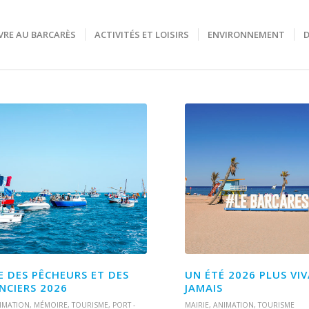
VRE AU BARCARÈS
ACTIVITÉS ET LOISIRS
ENVIRONNEMENT
E DES PÊCHEURS ET DES
UN ÉTÉ 2026 PLUS VI
NCIERS 2026
JAMAIS
IMATION
,
MÉMOIRE
,
TOURISME
,
PORT -
MAIRIE
,
ANIMATION
,
TOURISME