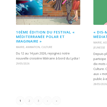
10ÈME ÉDITION DU FESTIVAL «
« DIS-
MÉDITERRANÉE POLAR ET
MÉDIA
IMAGINAIRE »
MAIRIE
,
AS
MAIRIE
,
ANIMATION
,
CULTURE
JEUNESSE
Du 12 au 14 juin 2026, rejoignez notre
Depuis p
nouvelle croisière littéraire à bord du Lydia !
participe
dix mots 
29/05/2026
Culture. 
aux « mot
public à e
28/05/2026
1
2
3
›
»