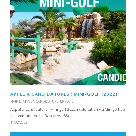
APPEL À CANDIDATURES : MINI-GOLF (2022)
MAIRIE
,
APPEL À CANDIDATURE
,
EMPLOIS
Appel à candidature : Mini-golf 2022 Exploitation du Minigolf de
la commune de Le Barcarès (66).
11/02/2022