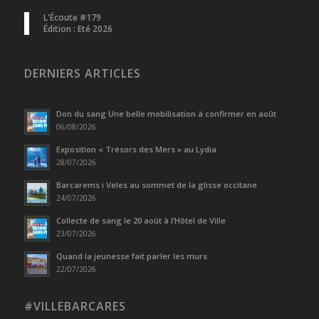
L'Écoute #179
Édition : Eté 2026
DERNIERS ARTICLES
Don du sang Une belle mobilisation à confirmer en août
06/08/2026
Exposition « Trésors des Mers » au Lydia
28/07/2026
Barcarems i Veles au sommet de la glisse occitane
24/07/2026
Collecte de sang le 20 août à l’Hôtel de Ville
23/07/2026
Quand la jeunesse fait parler les murs
22/07/2026
#VILLEBARCARES