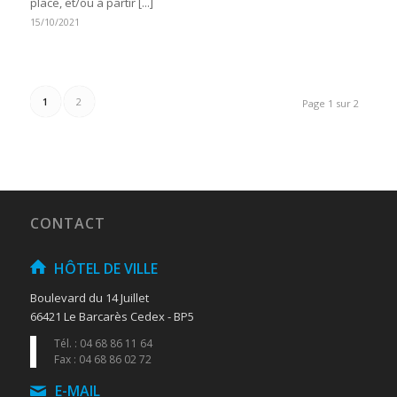
place, et/ou à partir [...]
15/10/2021
1
2
Page 1 sur 2
CONTACT
HÔTEL DE VILLE
Boulevard du 14 Juillet
66421 Le Barcarès Cedex - BP5
Tél. : 04 68 86 11 64
Fax : 04 68 86 02 72
E-MAIL