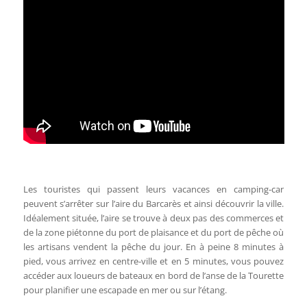
Les touristes qui passent leurs vacances en camping-car
peuvent s’arrêter sur l’aire du Barcarès et ainsi découvrir la ville.
Idéalement située, l’aire se trouve à deux pas des commerces et
de la zone piétonne du port de plaisance et du port de pêche où
les artisans vendent la pêche du jour. En à peine 8 minutes à
pied, vous arrivez en centre-ville et en 5 minutes, vous pouvez
accéder aux loueurs de bateaux en bord de l’anse de la Tourette
pour planifier une escapade en mer ou sur l’étang.