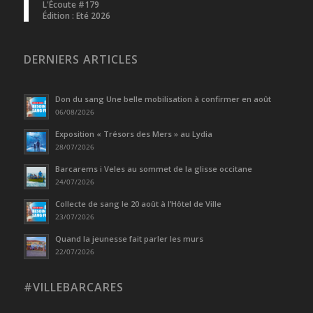
L'Écoute #179
Édition : Eté 2026
DERNIERS ARTICLES
Don du sang Une belle mobilisation à confirmer en août
06/08/2026
Exposition « Trésors des Mers » au Lydia
28/07/2026
Barcarems i Veles au sommet de la glisse occitane
24/07/2026
Collecte de sang le 20 août à l’Hôtel de Ville
23/07/2026
Quand la jeunesse fait parler les murs
22/07/2026
#VILLEBARCARES