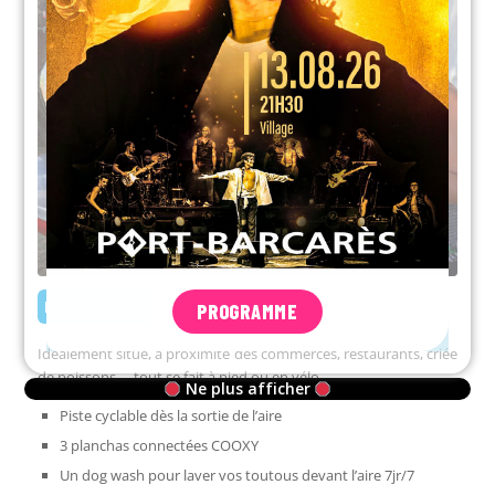
NOS ATOUTS
PROGRAMME
Idéalement situé, à proximité des commerces, restaurants, criée
de poissons … tout se fait à pied ou en vélo
Ne plus afficher
Piste cyclable dès la sortie de l’aire
3 planchas connectées COOXY
Un dog wash pour laver vos toutous devant l’aire 7jr/7