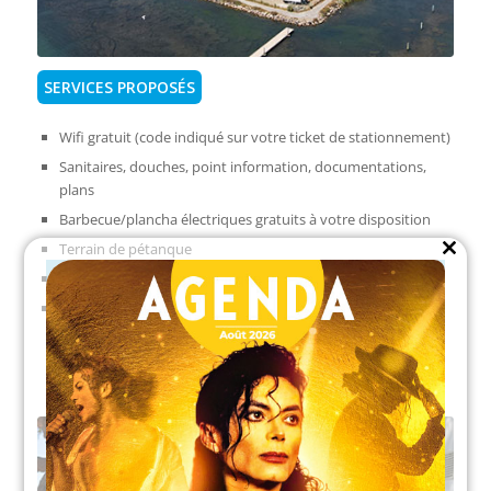
SERVICES PROPOSÉS
Wifi gratuit (code indiqué sur votre ticket de stationnement)
Sanitaires, douches, point information, documentations,
plans
Barbecue/plancha électriques gratuits à votre disposition
Terrain de pétanque
Close
this
Tables et bancs de pique-nique
module
Eau potable, vidange