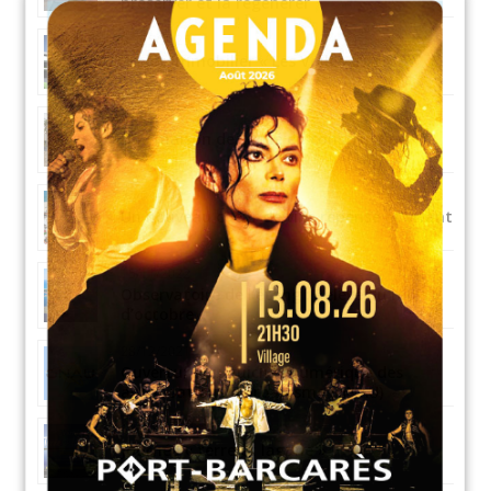
préserver et la régénérer
this
module
07/05/2025
Projet Immobilier « Les Voiles d’Or »
06/05/2025
Une maison de santé en construction
30/04/2025
Un nouveau coeur de ville repensé et vivant
15/11/2022
Observatoire de l’étang : Relevé du mois
d’octobre
28/12/2021
Ouverture du guichet numérique des
autorisations d’urbanisme (GNAU)
13/10/2021
Journée « terre et lagune »