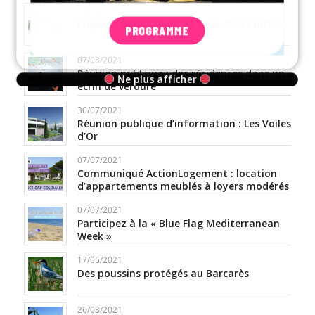
04/10/2021
Enquête publique du 04.10 au 05.11 inclus
PROGRAMME
07/08/2021
Réunion publique : des résidences dans un
Ne plus afficher
écrin de verdure
30/07/2021
Réunion publique d’information : Les Voiles
d’Or
07/07/2021
Communiqué ActionLogement : location
d’appartements meublés à loyers modérés
07/07/2021
Participez à la « Blue Flag Mediterranean
Week »
17/05/2021
Des poussins protégés au Barcarès
26/03/2021