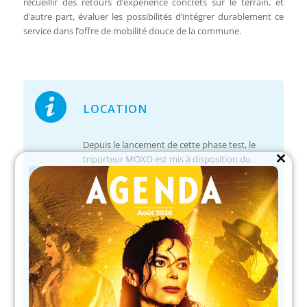
recueillir des retours d’expérience concrets sur le terrain, et
d’autre part, évaluer les possibilités d’intégrer durablement ce
service dans l’offre de mobilité douce de la commune.
LOCATION
Depuis le lancement de cette phase test, le
triporteur MOXO est mis à disposition du
Close
public à travers
un système de location
this
module
organisé par l’Office de Tourisme du
Barcarès
Il suffit de réserver un créneau pour profiter
d’une balade à vélo adaptée et inclusive, que
ce soit : le long des pistes cyclables, sur la
promenade du front de mer, ou encore à
travers les chemins et sentiers bordant l’Agly.
Comme pour tout vélo, le port du casque est