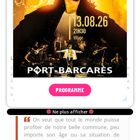
vivement recommandé. Une fiche explicative
complète est remise à chaque utilisateur afin
de garantir une prise en main rapide et une
utilisation en toute sécurité.
Une commune engagée pour tous ses habitants
Ce projet ne se limite pas à une simple innovation technique. Il
incarne un engagement fort de la municipalité du Barcarès en
faveur d’une société inclusive, dans laquelle chacun, quel que
soit son âge ou son état de santé, peut accéder aux mêmes
PROGRAMME
plaisirs et aux mêmes espaces.
Ne plus afficher
On veut que tout le monde puisse
profiter de notre belle commune, peu
importe son âge ou sa situation de