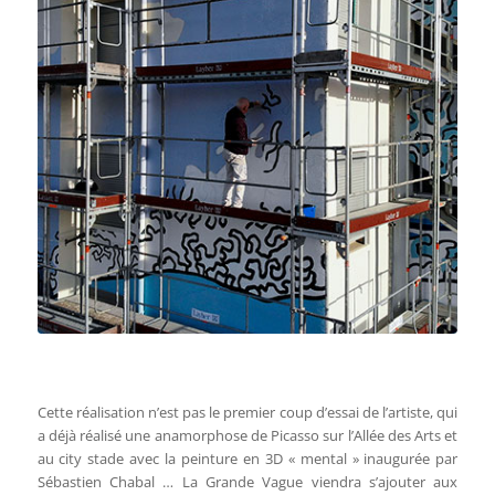
Franck Maurence :
Le résultat sera
époustouflant et avec un éclairage
judicieux, on pourra le voir depuis la
quatre voies.
Cette réalisation n’est pas le premier coup d’essai de l’artiste, qui
a déjà réalisé une anamorphose de Picasso sur l’Allée des Arts et
au city stade avec la peinture en 3D « mental » inaugurée par
Sébastien Chabal … La Grande Vague viendra s’ajouter aux