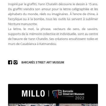
Inspiré par le graffiti, Yann Chatelin découvre le dessin à 15 ans.
Du graffiti viendra son amour pour la lettre calligraphiée et les
alphabets du monde, réels ou imaginaires. À l’encre de chine, à
l’acrylique ou à la bombe, tous les outils lui servent à sublimer
l’écriture manuscrite.
La lettre, le mot, la phrase, vecteurs de sens, de savoirs,
supports de la mémoire collective et individuelle, sont au centre
de l’œuvre de Yann Chatelin. Ses créations envahissent toiles et
murs de Casablanca à Katmandou.
BARCARÈS STREET ART MUSEUM