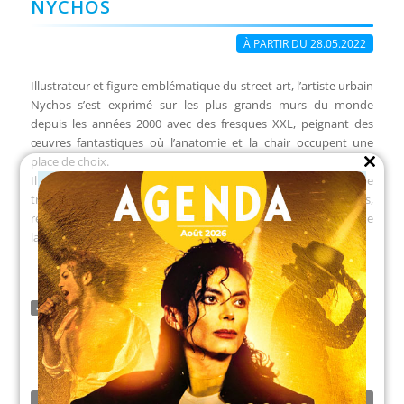
NYCHOS
À PARTIR DU 28.05.2022
Illustrateur et figure emblématique du street-art, l’artiste urbain
Nychos s’est exprimé sur les plus grands murs du monde
depuis les années 2000 avec des fresques XXL, peignant des
œuvres fantastiques où l’anatomie et la chair occupent une
place de choix.
Close
Il est connu pour sa dissection caractéristique, sa coupe
this
module
transversale, ses rayons X et ses styles translucides,
représentant souvent des animaux et des personnages tirés de
la culture pop.
BARCARÈS STREET ART MUSEUM