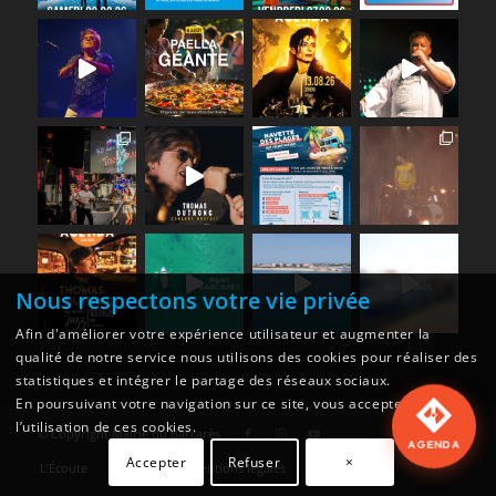
Nous respectons votre vie privée
Afin d'améliorer votre expérience utilisateur et augmenter la
qualité de notre service nous utilisons des cookies pour réaliser des
statistiques et intégrer le partage des réseaux sociaux.
En poursuivant votre navigation sur ce site, vous acceptez
l’utilisation de ces cookies.
© Copyright
Mairie du Barcarès
AGENDA
Accepter
Refuser
×
L’Écoute
Actualités
Mentions légales
Cookies