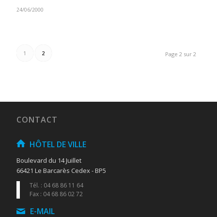
24/06/2000
1
2
Page 2 sur 2
CONTACT
HÔTEL DE VILLE
Boulevard du 14 Juillet
66421 Le Barcarès Cedex - BP5
Tél. : 04 68 86 11 64
Fax : 04 68 86 02 72
E-MAIL