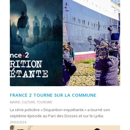
FRANCE 2 TOURNE SUR LA COMMUNE
MAIRIE
,
CULTURE
,
TOURISME
La série policière « Disparition inquiétante » a tourné son
septième épisode au Parc des Dosses et sur le Lydia.
29/03/2024