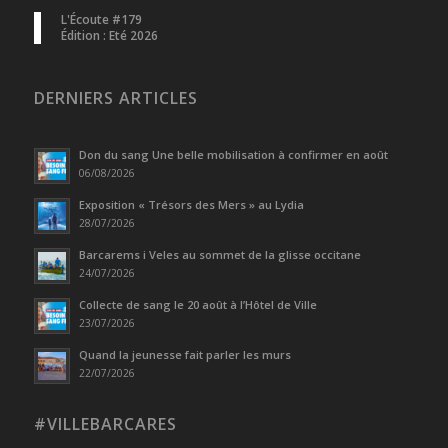
L'Écoute #179
Édition : Eté 2026
DERNIERS ARTICLES
Don du sang Une belle mobilisation à confirmer en août
06/08/2026
Exposition « Trésors des Mers » au Lydia
28/07/2026
Barcarems i Veles au sommet de la glisse occitane
24/07/2026
Collecte de sang le 20 août à l’Hôtel de Ville
23/07/2026
Quand la jeunesse fait parler les murs
22/07/2026
#VILLEBARCARES