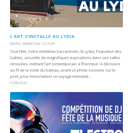
L’ART S’INSTALLE AU LYDIA
MAIRIE
,
ANIMATION
,
CULTURE
Tout l’été, notre emblème barcarésien, le Lydia, Paquebot des
Sables, accueille de magnifiques expositions dans ses salles
rénovées, mettant l’art contemporain à l’honneur. A découvrir
au fil de la visite du bateau, avant LA photo souvenir sur le
pont, pour immortaliser ce voyage immobile …
01/08/2024