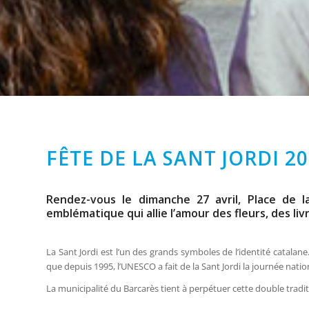
FÊTE DE LA SANT JORDI 2
Rendez-vous le dimanche 27 avril, Place de la
emblématique qui allie l’amour des fleurs, des liv
La Sant Jordi est l’un des grands symboles de l’identité catalan
que depuis 1995, l’UNESCO a fait de la Sant Jordi la journée natio
La municipalité du Barcarès tient à perpétuer cette double traditio