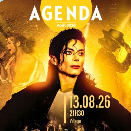
Télécharger l'agenda
L
M
M
J
V
S
D