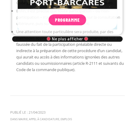
Code général de la propriété des personnes publiques.
Enfin, il est précisé que toute participation – ou non-
participation – n’aura aucune incidence sur la consultation
ultérieure, puis sur le choix de l’occupant.
PROGRAMME
Une attention toute particulière sera produite, par des
méthodes appropriées, pour que la concurrence ne soit pas
faussée du fait de la participation préalable directe ou
Ne plus afficher
indirecte à la préparation de cette procédure d’un candidat,
qui aurait eu accès à des informations ignorées des autres
candidats ou soumissionnaires (article R-2111 et suivants du
Code de la commande publique).
PUBLIÉ LE : 21/04/2023
DANS
MAIRIE
,
APPEL À CANDIDATURE
,
EMPLOIS