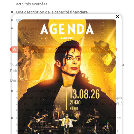
activités exercées
Une description de la capacité financière
Close
this
module
Une proposition de redevance
Toute autre pièce que le demandeur jugerait utile
6. DATE LIMITE DES MANIFESTATIONS D’INTÉRÊT
Toute manifestation d’intérêt concurrente doit parvenir à
l’adresse indiquée ci-dessus avant le 8 mai 2023 à 17h00.
Déroulement de la procédure :
A défaut de manifestation d’intérêt concurrente, le titre
d’occupation pourra être attribué à l’opérateur économique
ayant fait part à la commune de Le Barcarès de son intérêt à
occuper les espaces décrits ci-dessus.
En cas de manifestation d’intérêt concurrente, la commune
de Le Barcarès lancera une procédure de publicité et de
sélection préalable conformément à l’article L.2122-1-1 du