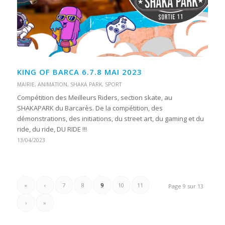
KING OF BARCA 6.7.8 MAI 2023
MAIRIE
,
ANIMATION
,
SHAKA PARK
,
SPORT
Compétition des Meilleurs Riders, section skate, au
SHAKAPARK du Barcarès. De la compétition, des
démonstrations, des initiations, du street art, du gaming et du
ride, du ride, DU RIDE !!!
13/04/2023
«
‹
7
8
9
10
11
Page 9 sur 13
›
»