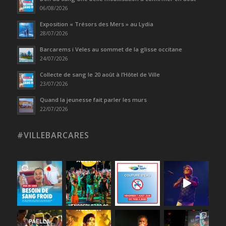
06/08/2026
Exposition « Trésors des Mers » au Lydia
28/07/2026
Barcarems i Veles au sommet de la glisse occitane
24/07/2026
Collecte de sang le 20 août à l’Hôtel de Ville
23/07/2026
Quand la jeunesse fait parler les murs
22/07/2026
#VILLEBARCARES