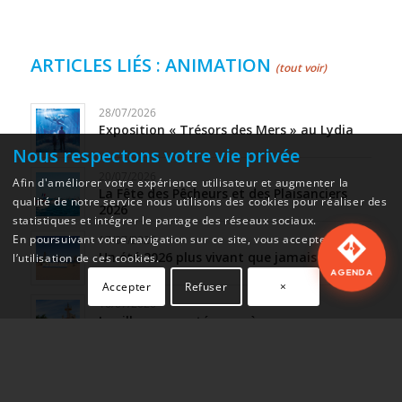
ARTICLES LIÉS : ANIMATION
(tout voir)
28/07/2026
Exposition « Trésors des Mers » au Lydia
Nous respectons votre vie privée
20/07/2026
Afin d'améliorer votre expérience utilisateur et augmenter la
La Fête des Pêcheurs et des Plaisanciers
qualité de notre service nous utilisons des cookies pour réaliser des
2026
statistiques et intégrer le partage des réseaux sociaux.
En poursuivant votre navigation sur ce site, vous acceptez
17/07/2026
Un été 2026 plus vivant que jamais
l’utilisation de ces cookies.
AGENDA
Accepter
Refuser
×
16/07/2026
Le village raconté « pas à pas »
09/07/2026
Le Barcarès célèbre la Fête nationale