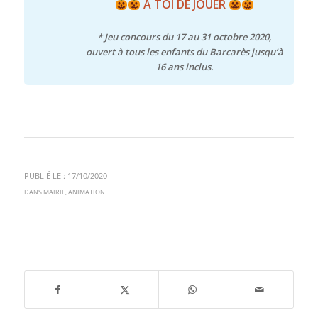
À TOI DE JOUER
* Jeu concours du 17 au 31 octobre 2020,
ouvert à tous les enfants du Barcarès jusqu’à
16 ans inclus.
PUBLIÉ LE : 17/10/2020
DANS
MAIRIE
,
ANIMATION