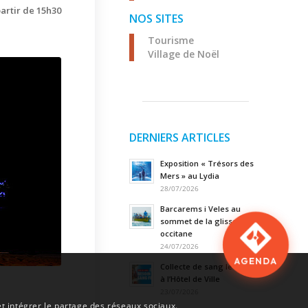
artir de 15h30
NOS SITES
Tourisme
Village de Noël
DERNIERS ARTICLES
Exposition « Trésors des
Mers » au Lydia
28/07/2026
Barcarems i Veles au
sommet de la glisse
occitane
24/07/2026
AGENDA
Collecte de sang le 20 août
à l’Hôtel de Ville
23/07/2026
et intégrer le partage des réseaux sociaux.