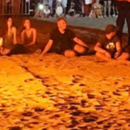
Télécharger l'agenda
L
M
M
J
V
S
D
PROGRAMME
Ne plus afficher