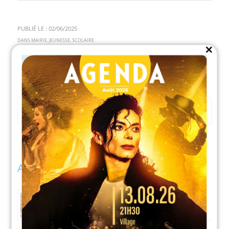
PUBLIÉ LE : 02/06/2025
DANS
MAIRIE
,
JEUNESSE
,
SCOLAIRE
Close
this
module
ARTICLES LIÉS : MAIRIE
(tout voir)
06/08/2026
Don du sang Une belle mobilisation à
confirmer en août