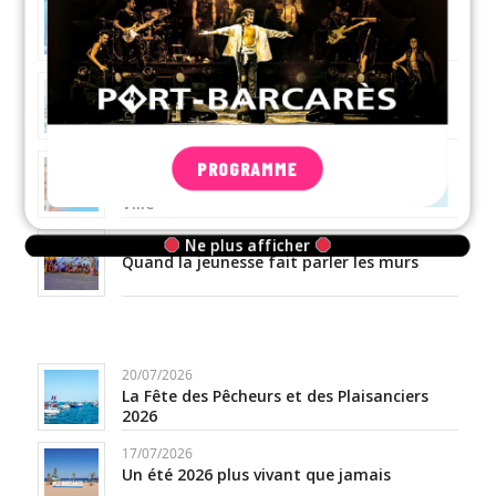
28/07/2026
Exposition « Trésors des Mers » au Lydia
24/07/2026
Barcarems i Veles au sommet de la glisse
occitane
23/07/2026
PROGRAMME
Collecte de sang le 20 août à l’Hôtel de
Ville
22/07/2026
Ne plus afficher
Quand la jeunesse fait parler les murs
20/07/2026
La Fête des Pêcheurs et des Plaisanciers
2026
17/07/2026
Un été 2026 plus vivant que jamais