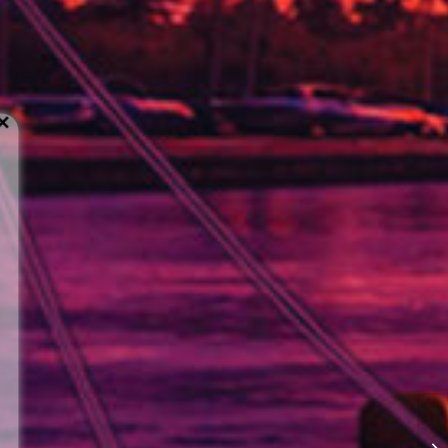
Close
this
module