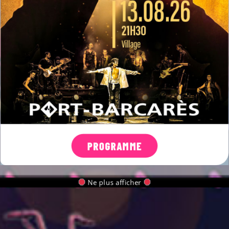
Télécharger l'agenda
L
M
M
J
V
S
D
PROGRAMME
Ne plus afficher