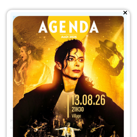
Close
this
module
AVEC LES COMPAGNIES
Exoticadanse
, avec les Perroquets de Nice
Kalice Prod
, avec Rio Aco Iris de Nice
Les Ambianceurs
, avec Mascarade de Nice
La Batucada Blue Arrow
d’Espagne
PUBLIÉ LE : 27/02/2024
DANS
MAIRIE
,
ASSOCIATIONS
,
ANIMATION