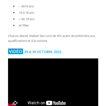
– de16 ans
16 à 18 ans
+ de 18 ans
et filles
Chacun devait réaliser des runs de 45s avant de prétendre aux
qualifications et à la victoire.
VIDÉO
29 & 30 OCTOBRE 2022