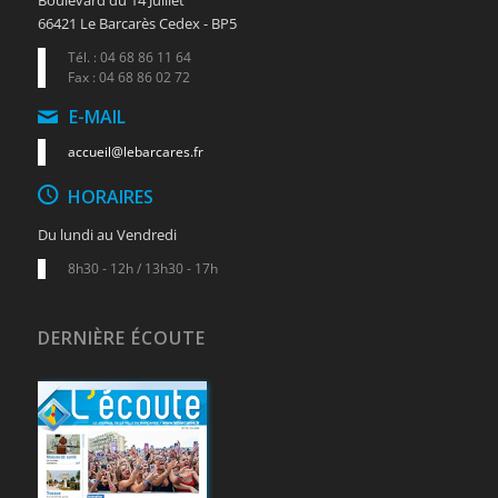
Boulevard du 14 Juillet
66421 Le Barcarès Cedex - BP5
Tél. : 04 68 86 11 64
Fax : 04 68 86 02 72
E-MAIL
accueil@lebarcares.fr
HORAIRES
Du lundi au Vendredi
8h30 - 12h / 13h30 - 17h
DERNIÈRE ÉCOUTE