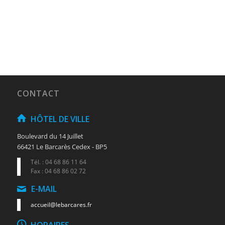
CONTACT
HÔTEL DE VILLE
Boulevard du 14 Juillet
66421 Le Barcarès Cedex - BP5
Tél. : 04 68 86 11 64
Fax : 04 68 86 02 72
E-MAIL
accueil@lebarcares.fr
HORAIRES