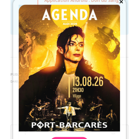
Application Android : Don du Sang
module
Application IOS : Don du Sang
#Partagezvotrepouvoir #1H3VIES
PUBLIÉ LE : 06/07/2026
DANS
MAIRIE
,
ASSOCIATIONS
,
SANTÉ