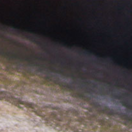
Télécharger l'agenda
L
M
M
J
V
S
D
PROGRAMME