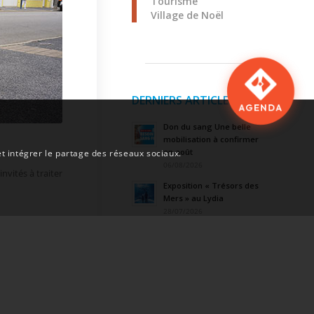
Tourisme
Village de Noël
DERNIERS ARTICLES
AGENDA
Don du sang Une belle
mobilisation à confirmer
en août
et intégrer le partage des réseaux sociaux.
06/08/2026
nvités à traiter
Exposition « Trésors des
Mers » au Lydia
28/07/2026
Barcarems i Veles au
sommet de la glisse
occitane
24/07/2026
Collecte de sang le 20 août
à l’Hôtel de Ville