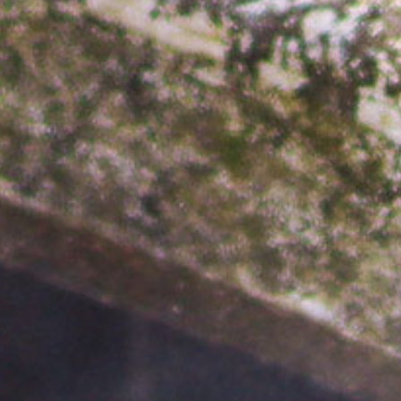
Close
this
module