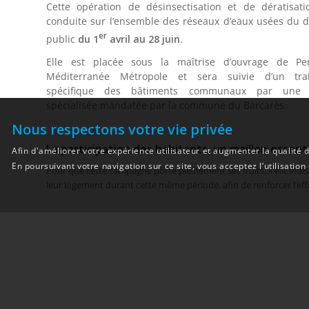
Cette opération de désinsectisation et de dératisati
conduite sur l’ensemble des réseaux d’eaux usées du 
er
public
du 1
avril au 28 juin
.
Elle est placée sous la maîtrise d’ouvrage de Pe
Méditerranée Métropole et sera suivie d’un tra
spécifique des bâtiments communaux par une s
spécialisée mandatée par la commune du Barcarès.
Nous respectons votre vie privée
La participation des habitants, un maillon essent
Afin d'améliorer votre expérience utilisateur et augmenter la qualité d
En poursuivant votre navigation sur ce site, vous acceptez l’utilisation
Pour que cette campagne porte pleinement ses fruits, il est indis
leur logement durant cette même période, afin de renforcer l’eff
OBJECTIF COMMUN
La réussite de cette action repose sur la coordinat
La mairie reste à votre écoute pour toute demande