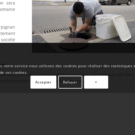
on sera
domaine
rpignan
itement
ociété
iel
e notre service nous utilisons des cookies pour réaliser des statistiques 
 de ces cookies.
pensable que chacun prenne le relais à son niveau. Les habitants sont donc i
icacité des interventions menées dans l’espace public.
Accepter
Refuser
×
ion de tous les acteurs, institutions comme particuliers.
 particulière.