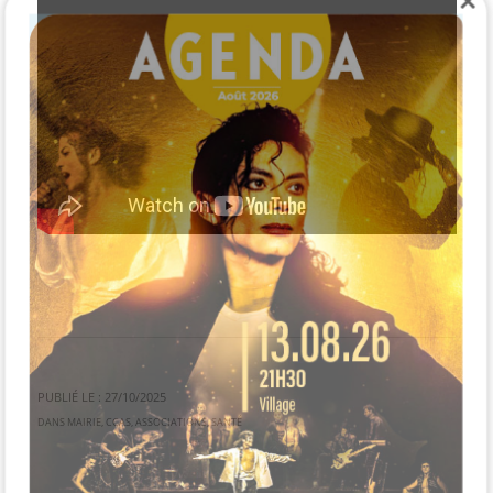
Close
this
module
PUBLIÉ LE : 27/10/2025
DANS
MAIRIE
,
CCAS
,
ASSOCIATIONS
,
SANTÉ