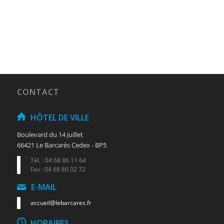
CONTACT
HÔTEL DE VILLE
Boulevard du 14 Juillet
66421 Le Barcarès Cedex - BP5
Tél. : 04 68 86 11 64
Fax : 04 68 86 02 72
E-MAIL
accueil@lebarcares.fr
HORAIRES