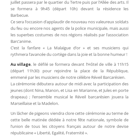
juillet passera par le quartier du Tertre puis par l’Allée des arts. Il
se formera à 9h45 (départ 10h) devant la résidence les
Barbecue.
Ce sera l’occasion d’applaudir de nouveau nos valeureux soldats
du feu ou encore nos agents de la police municipale, mais aussi
les superbes costumes de nos régions réalisés par l’association
Barc’anime.
C’est la fanfare « La Malaïgue d’or » et ses musiciens qui
rythmera l’avancée du cortège dans la joie et la bonne humeur !
Au village
, le défilé se formera devant l’Hôtel de ville à 11h15
(départ 11h30) pour rejoindre la place de la République,
emmené par les musiciens de notre célèbre Réveil Barcarésien.
La cérémonie débutera autour de midi avec la participation des
jeunes (dont Nina, Manon, et Lisa en Marianne, et Jules en porte
drapeau) ; l’ensemble musical le Réveil barcarésien jouera la
Marseillaise et la Madelon.
Un lâcher de pigeons viendra clore cette cérémonie au terme de
cette belle matinée dédiée à notre fête nationale, symbole de
l’union de tous les citoyens français autour de notre devise
républicaine « Liberté, Egalité, Fraternité ».