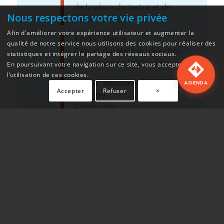
de la place du tertre et de
Nous respectons votre vie privée
l’allée des arts
Afin d'améliorer votre expérience utilisateur et augmenter la
11h15 : Mairie
qualité de notre service nous utilisons des cookies pour réaliser des
Départ du défilé en direction
statistiques et intégrer le partage des réseaux sociaux.
de la Place de la République
En poursuivant votre navigation sur ce site, vous acceptez
l’utilisation de ces cookies.
11h30 : Monument aux morts
AGENDA
Accepter
Refuser
×
(Village)
Cérémonie
PUBLIÉ LE : 14/07/2021
Voir le calendrier du mois
DANS
MAIRIE
,
MÉMOIRE