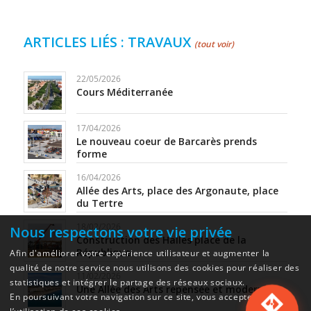
ARTICLES LIÉS : TRAVAUX
(tout voir)
22/05/2026
Cours Méditerranée
17/04/2026
Le nouveau coeur de Barcarès prends
forme
16/04/2026
Allée des Arts, place des Argonaute, place
du Tertre
18/02/2026
Nous respectons votre vie privée
Construction des Halles place de la
République
Afin d'améliorer votre expérience utilisateur et augmenter la
qualité de notre service nous utilisons des cookies pour réaliser des
11/02/2026
statistiques et intégrer le partage des réseaux sociaux.
Une Allée des Arts repensée et modernisée
En poursuivant votre navigation sur ce site, vous acceptez