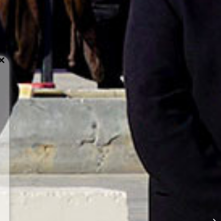
Close
this
module