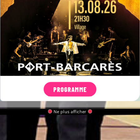
Télécharger l'agenda
L
M
M
J
V
S
D
PROGRAMME
Ne plus afficher