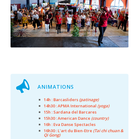
FORUM DES ASSOCIATIONS 2019
Cette année, au vu des recommandations sanitaires,
le
port du masque sera obligatoire !
ANIMATIONS
14h : Barcasliders
(patinage)
14h30 : APMA International
(yoga)
15h : Sardana del Barcares
15h30 : American Dance
(country)
16h : Eva Danse Spectacles
16h30 : L’art du Bien-Etre
(Tai chi chuan &
Qi Gong)