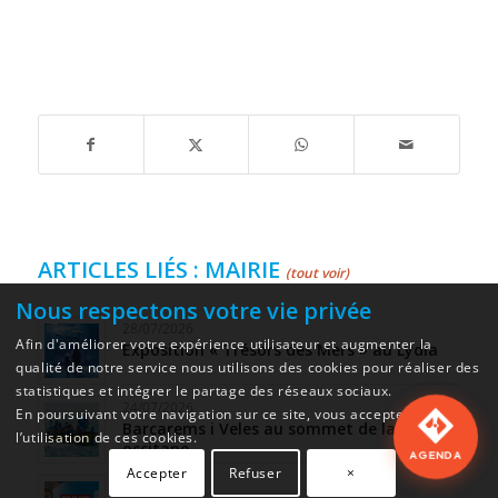
ARTICLES LIÉS : MAIRIE
(tout voir)
Nous respectons votre vie privée
28/07/2026
Afin d'améliorer votre expérience utilisateur et augmenter la
Exposition « Trésors des Mers » au Lydia
qualité de notre service nous utilisons des cookies pour réaliser des
statistiques et intégrer le partage des réseaux sociaux.
24/07/2026
En poursuivant votre navigation sur ce site, vous acceptez
Barcarems i Veles au sommet de la glisse
l’utilisation de ces cookies.
occitane
AGENDA
Accepter
Refuser
×
23/07/2026