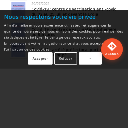
20/07/2021
Covid-19 : centre de vaccination anti-covid
du 22 au 25 juillet devant le Lydia
Nous respectons votre vie privée
07/07/2021
Afin d'améliorer votre expérience utilisateur et augmenter la
Covid-19 : centre de vaccination éphémère
qualité de notre service nous utilisons des cookies pour réaliser des
au Barcarès
statistiques et intégrer le partage des réseaux sociaux.
En poursuivant votre navigation sur ce site, vous acceptez
17/06/2021
Covid-19 : arrêté préfectoral port du
l’utilisation de ces cookies.
AGENDA
masque prolongé
Accepter
Refuser
×
17/06/2021
Covid-19 : arrêté préfectoral du 17 juin
2021
27/05/2021
Covid-19 : arrêté préfectoral du 27 mai
2021
17/11/2020
Voir le calendrier du mois
Covid-19 : un Centre de dépistage au