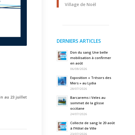
Village de Noël
DERNIERS ARTICLES
Don du sang Une belle
mobilisation à confirmer
en août
06/08/2026
Exposition « Trésors des
Mers » au Lydia
28/07/2026
n au 23 juillet
Barcarems i Veles au
sommet de la glisse
occitane
24/07/2026
Close
this
module
Collecte de sang le 20 août
à l’Hôtel de Ville
23/07/2026