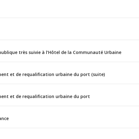
PROGRAMME
 publique très suivie à l’Hôtel de la Communauté Urbaine
Ne plus afficher
nt et de requalification urbaine du port (suite)
nt et de requalification urbaine du port
ance