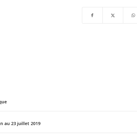
ique
Télécharger l'agenda
L
M
M
J
V
S
D
n au 23 juillet 2019