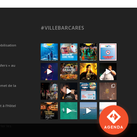
#VILLEBARCARES
bilisation
Mers » au
met de la
 à l’Hôtel
ler les
AGENDA