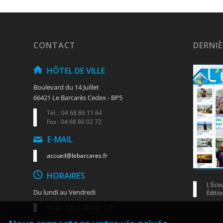
CONTACT
DERNI
HÔTEL DE VILLE
Boulevard du 14 Juillet
66421 Le Barcarès Cedex - BP5
Tél. : 04 68 86 11 64
Fax : 04 68 86 02 72
E-MAIL
accueil@lebarcares.fr
HORAIRES
L'Éco
Du lundi au Vendredi
Éditio
8h30 - 12h / 13h30 - 17h