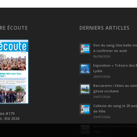
ÈRE ÉCOUTE
DERNIERS ARTICLES
Don du sang Une belle mo
à confirmer en août
06/08/2026
Exposition « Trésors des 
Lydia
28/07/2026
Barcarems i Veles au som
glisse occitane
24/07/2026
Collecte de sang le 20 août
de Ville
ute #179
23/07/2026
n : Eté 2026
Quand la jeunesse fait par
murs