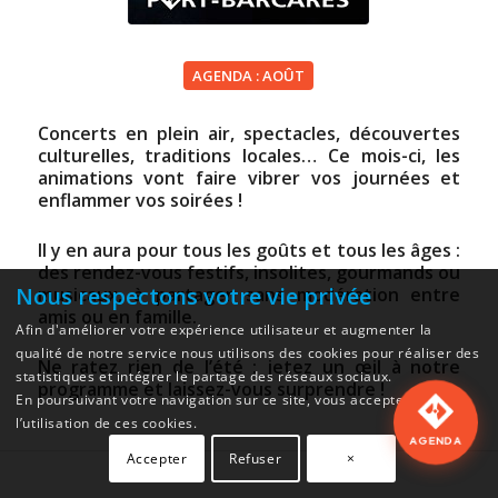
AGENDA : AOÛT
Concerts en plein air, spectacles, découvertes
culturelles, traditions locales… Ce mois-ci, les
animations vont faire vibrer vos journées et
enflammer vos soirées !
Il y en aura pour tous les goûts et tous les âges :
des rendez-vous festifs, insolites, gourmands ou
Nous respectons votre vie privée
musicaux, à partager sans modération entre
amis ou en famille.
Afin d'améliorer votre expérience utilisateur et augmenter la
qualité de notre service nous utilisons des cookies pour réaliser des
Ne ratez rien de l’été : jetez un œil à notre
statistiques et intégrer le partage des réseaux sociaux.
programme et laissez-vous surprendre !
En poursuivant votre navigation sur ce site, vous acceptez
l’utilisation de ces cookies.
AGENDA
Accepter
Refuser
×