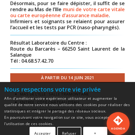
Désormais, pour se faire dépister, il suffit de se
rendre au Mas de l’Ille
muni de votre carte vitale
ou carte européenne d’assurance maladie
.
Infirmiers et soignants se relaient pour assurer
l’accueil et les tests par PCR (naso-pharyngés).
Résultat Laboratoire du Centre :
Route du Barcarès – 66250 Saint Laurent de la
Salanque
Tél : 04.68.57.42.70
À PARTIR DU 14 JUIN 2021
Nous respectons votre vie privée
MAS DE L’ILLE : SALLE TRAMONTANE
Afin d'améliorer votre expérience utilisateur et augmenter la
ENTRÉE : CÔTÉ CHÂTEAU D’EAU
qualité de notre service nous utilisons des cookies pour réaliser des
DU LUNDI AU VENDREDI : DE 8H À 14H
statistiques et intégrer le partage des réseaux sociaux.
En poursuivant votre navigation sur ce site, vous acceptez
SAMEDI : DE 8H À 12H
l’utilisation de ces cookies.
AGENDA
Accepter
Refuser
×