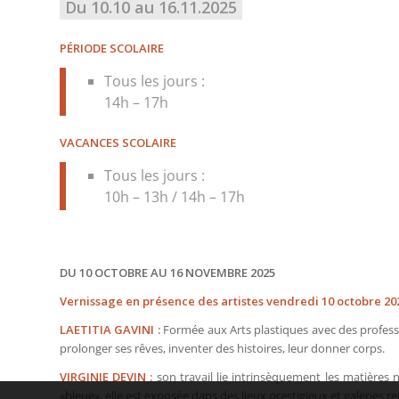
Du 10.10 au 16.11.2025
PÉRIODE SCOLAIRE
Tous les jours :
14h – 17h
VACANCES SCOLAIRE
Tous les jours :
10h – 13h / 14h – 17h
DU 10 OCTOBRE AU 16 NOVEMBRE 2025
Vernissage en présence des artistes vendredi 10 octobre 202
LAETITIA GAVINI :
Formée aux Arts plastiques avec des professeu
prolonger ses rêves, inventer des histoires, leur donner corps.
VIRGINIE DEVIN :
son travail lie intrinsèquement les matières nat
«bleue», elle est exposée dans des lieux prestigieux et galeries