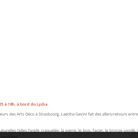
Télécharger l'agenda
L
M
M
J
V
S
D
5 à 18h, à bord du Lydia.
rs des Arts Déco à Strasbourg, Laetitia Gavini fait des allers/retours entre
urelles telles l’argile craquelée, la pierre, le bois, l’acier, le bronze oxydé
 renommées